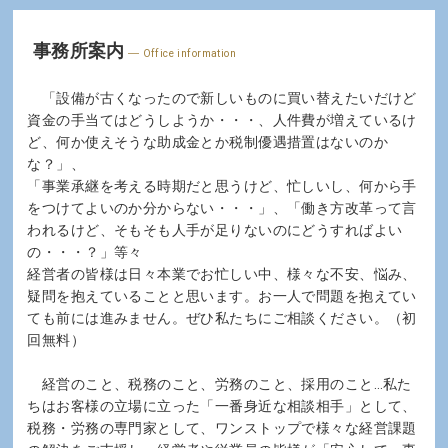
事務所案内
Office information
「設備が古くなったので新しいものに買い替えたいだけど
資金の手当てはどうしようか・・・、人件費が増えているけ
ど、何か使えそうな助成金とか税制優遇措置はないのか
な？」、
「事業承継を考える時期だと思うけど、忙しいし、何から手
をつけてよいのか分からない・・・」、「働き方改革って言
われるけど、そもそも人手が足りないのにどうすればよい
の・・・？」等々
経営者の皆様は日々本業でお忙しい中、様々な不安、悩み、
疑問を抱えていることと思います。お一人で問題を抱えてい
ても前には進みません。ぜひ私たちにご相談ください。（初
回無料）
経営のこと、税務のこと、労務のこと、採用のこと…私た
ちはお客様の立場に立った「一番身近な相談相手」として、
税務・労務の専門家として、ワンストップで様々な経営課題